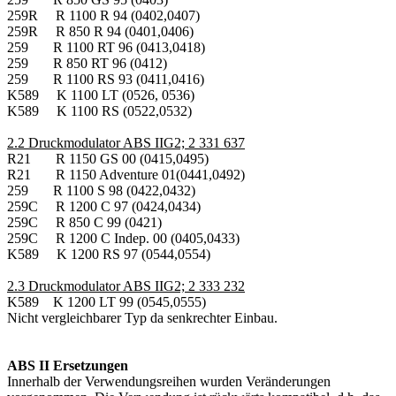
259R R 1100 R 94 (0402,0407)
259R R 850 R 94 (0401,0406)
259 R 1100 RT 96 (0413,0418)
259 R 850 RT 96 (0412)
259 R 1100 RS 93 (0411,0416)
K589 K 1100 LT (0526, 0536)
K589 K 1100 RS (0522,0532)
2.2 Druckmodulator ABS IIG2; 2 331 637
R21 R 1150 GS 00 (0415,0495)
R21 R 1150 Adventure 01(0441,0492)
259 R 1100 S 98 (0422,0432)
259C R 1200 C 97 (0424,0434)
259C R 850 C 99 (0421)
259C R 1200 C Indep. 00 (0405,0433)
K589 K 1200 RS 97 (0544,0554)
2.3 Druckmodulator ABS IIG2; 2 333 232
K589 K 1200 LT 99 (0545,0555)
Nicht vergleichbarer Typ da senkrechter Einbau.
ABS II Ersetzungen
Innerhalb der Verwendungsreihen wurden Veränderungen