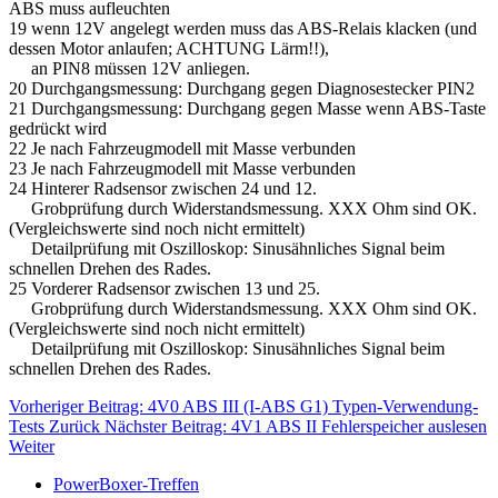
ABS muss aufleuchten
19 wenn 12V angelegt werden muss das ABS-Relais klacken (und
dessen Motor anlaufen; ACHTUNG Lärm!!),
an PIN8 müssen 12V anliegen.
20 Durchgangsmessung: Durchgang gegen Diagnosestecker PIN2
21 Durchgangsmessung: Durchgang gegen Masse wenn ABS-Taste
gedrückt wird
22 Je nach Fahrzeugmodell mit Masse verbunden
23 Je nach Fahrzeugmodell mit Masse verbunden
24 Hinterer Radsensor zwischen 24 und 12.
Grobprüfung durch Widerstandsmessung. XXX Ohm sind OK.
(Vergleichswerte sind noch nicht ermittelt)
Detailprüfung mit Oszilloskop: Sinusähnliches Signal beim
schnellen Drehen des Rades.
25 Vorderer Radsensor zwischen 13 und 25.
Grobprüfung durch Widerstandsmessung. XXX Ohm sind OK.
(Vergleichswerte sind noch nicht ermittelt)
Detailprüfung mit Oszilloskop: Sinusähnliches Signal beim
schnellen Drehen des Rades.
Vorheriger Beitrag: 4V0 ABS III (I-ABS G1) Typen-Verwendung-
Tests
Zurück
Nächster Beitrag: 4V1 ABS II Fehlerspeicher auslesen
Weiter
PowerBoxer-Treffen