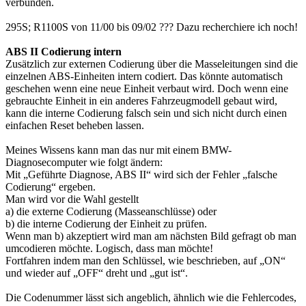
verbunden.
295S; R1100S von 11/00 bis 09/02 ??? Dazu recherchiere ich noch!
ABS II Codierung intern
Zusätzlich zur externen Codierung über die Masseleitungen sind die
einzelnen ABS-Einheiten intern codiert. Das könnte automatisch
geschehen wenn eine neue Einheit verbaut wird. Doch wenn eine
gebrauchte Einheit in ein anderes Fahrzeugmodell gebaut wird,
kann die interne Codierung falsch sein und sich nicht durch einen
einfachen Reset beheben lassen.
Meines Wissens kann man das nur mit einem BMW-
Diagnosecomputer wie folgt ändern:
Mit „Geführte Diagnose, ABS II“ wird sich der Fehler „falsche
Codierung“ ergeben.
Man wird vor die Wahl gestellt
a) die externe Codierung (Masseanschlüsse) oder
b) die interne Codierung der Einheit zu prüfen.
Wenn man b) akzeptiert wird man am nächsten Bild gefragt ob man
umcodieren möchte. Logisch, dass man möchte!
Fortfahren indem man den Schlüssel, wie beschrieben, auf „ON“
und wieder auf „OFF“ dreht und „gut ist“.
Die Codenummer lässt sich angeblich, ähnlich wie die Fehlercodes,