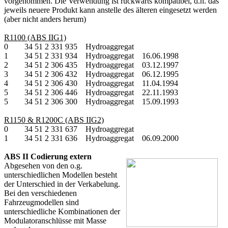
vorgenommen. Die Verwendung ist rückwärts kompatibel, d.h. das
jeweils neuere Produkt kann anstelle des älteren eingesetzt werden
(aber nicht anders herum)
R1100 (ABS IIG1)
0 34 51 2 331 935 Hydroaggregat
1 34 51 2 331 934 Hydroaggregat 16.06.1998
2 34 51 2 306 435 Hydroaggregat 03.12.1997
3 34 51 2 306 432 Hydroaggregat 06.12.1995
4 34 51 2 306 430 Hydroaggregat 11.04.1994
5 34 51 2 306 446 Hydroaggregat 22.11.1993
5 34 51 2 306 300 Hydroaggregat 15.09.1993
R1150 & R1200C (ABS IIG2)
0 34 51 2 331 637 Hydroaggregat
1 34 51 2 331 636 Hydroaggregat 06.09.2000
ABS II Codierung extern
Abgesehen von den o.g.
unterschiedlichen Modellen besteht
der Unterschied in der Verkabelung.
Bei den verschiedenen
Fahrzeugmodellen sind
unterschiedliche Kombinationen der
Modulatoranschlüsse mit Masse