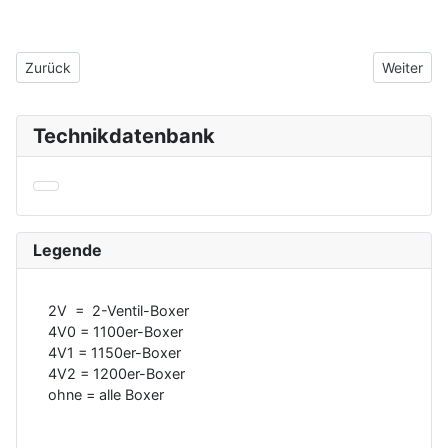
Vorheriger Beitrag: Reparaturanleitung
Nächster 
Zurück
Weiter
Technikdatenbank
Legende
2V = 2-Ventil-Boxer
4V0 = 1100er-Boxer
4V1 = 1150er-Boxer
4V2 = 1200er-Boxer
ohne = alle Boxer