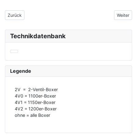
Vorheriger Beitrag: Zündgeber-Unterbrecher-Schliesswinkel
Nächster 
Zurück
Weiter
Technikdatenbank
Legende
2V = 2-Ventil-Boxer
4V0 = 1100er-Boxer
4V1 = 1150er-Boxer
4V2 = 1200er-Boxer
ohne = alle Boxer