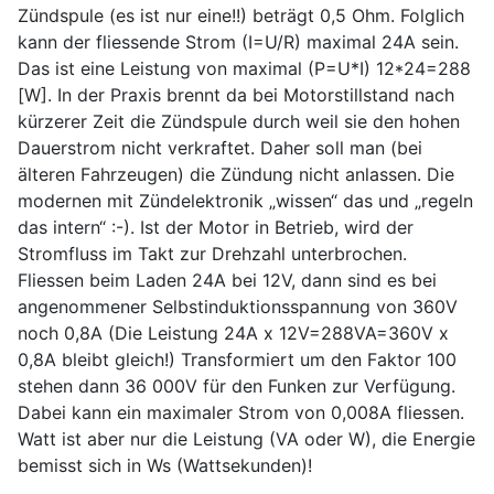
Zündspule (es ist nur eine!!) beträgt 0,5 Ohm. Folglich
kann der fliessende Strom (I=U/R) maximal 24A sein.
Das ist eine Leistung von maximal (P=U*I) 12*24=288
[W]. In der Praxis brennt da bei Motorstillstand nach
kürzerer Zeit die Zündspule durch weil sie den hohen
Dauerstrom nicht verkraftet. Daher soll man (bei
älteren Fahrzeugen) die Zündung nicht anlassen. Die
modernen mit Zündelektronik „wissen“ das und „regeln
das intern“ :-). Ist der Motor in Betrieb, wird der
Stromfluss im Takt zur Drehzahl unterbrochen.
Fliessen beim Laden 24A bei 12V, dann sind es bei
angenommener Selbstinduktionsspannung von 360V
noch 0,8A (Die Leistung 24A x 12V=288VA=360V x
0,8A bleibt gleich!) Transformiert um den Faktor 100
stehen dann 36 000V für den Funken zur Verfügung.
Dabei kann ein maximaler Strom von 0,008A fliessen.
Watt ist aber nur die Leistung (VA oder W), die Energie
bemisst sich in Ws (Wattsekunden)!