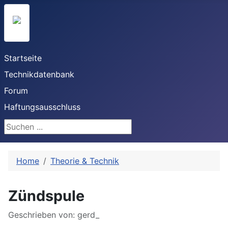
Startseite
Technikdatenbank
Forum
Haftungsausschluss
Suchen ...
Home
Theorie & Technik
Zündspule
Details
Geschrieben von:
gerd_