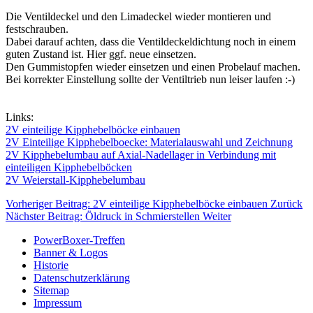
Die Ventildeckel und den Limadeckel wieder montieren und
festschrauben.
Dabei darauf achten, dass die Ventildeckeldichtung noch in einem
guten Zustand ist. Hier ggf. neue einsetzen.
Den Gummistopfen wieder einsetzen und einen Probelauf machen.
Bei korrekter Einstellung sollte der Ventiltrieb nun leiser laufen :-)
Links:
2V einteilige Kipphebelböcke einbauen
2V Einteilige Kipphebelboecke: Materialauswahl und Zeichnung
2V Kipphebelumbau auf Axial-Nadellager in Verbindung mit
einteiligen Kipphebelböcken
2V Weierstall-Kipphebelumbau
Vorheriger Beitrag: 2V einteilige Kipphebelböcke einbauen
Zurück
Nächster Beitrag: Öldruck in Schmierstellen
Weiter
PowerBoxer-Treffen
Banner & Logos
Historie
Datenschutzerklärung
Sitemap
Impressum