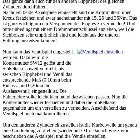
Das ganze dann auch für den anderen Kipphebel des gleichen
Zylinders durchführen.
Nachdem beide Axialspiele eingestellt sind die Kopfmuttern über
Kreuz festziehen und zwar nacheinander mit 15, 25 und 35Nm. Das
ist ganz wichtig um ein Verspannen des Kopfes zu vermeiden! Und
bitte unbedingt mit einem Drehmomentschlüssel anziehen, weil die
Stehbolzen sehr empfindlich sind und leicht aus der unteren
Führung ausreißen können!
Nun kann das Ventilspiel eingestellt
werden. Dazu wird die
Kontermutter SW12 gelöst und die
Stößeltasse soweit verdreht, bis
zwischen Kipphebel und Ventil das
entsprechende Maß (0,10mm beim
Einlass- und 0,20mm bei
Auslassventil) eingestellt ist. Die
Fühlerlehre sollte leicht klemmend dazwischen passen. Nun die
Kontermutter wieder festziehen und dabei die Stößeltasse
gegenhalten um ein verstellen zu vermeiden. Anschließend das
Ventilspiel noch mal kontrollieren.
Um den anderen Zylinder einzustellen ist die Kurbelwelle um genau
eine Umdrehung zu drehen (wieder auf OT). Danach wie zuvor
beschrieben das Axialspiel und die Ventile einstellen.