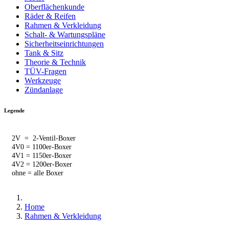
Oberflächenkunde
Räder & Reifen
Rahmen & Verkleidung
Schalt- & Wartungspläne
Sicherheitseinrichtungen
Tank & Sitz
Theorie & Technik
TÜV-Fragen
Werkzeuge
Zündanlage
Legende
2V = 2-Ventil-Boxer
4V0 = 1100er-Boxer
4V1 = 1150er-Boxer
4V2 = 1200er-Boxer
ohne = alle Boxer
Home
Rahmen & Verkleidung