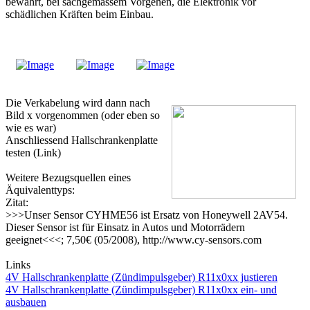
bewahrt, bei sachgemässem Vorgehen, die Elektronik vor
schädlichen Kräften beim Einbau.
Die Verkabelung wird dann nach
Bild x vorgenommen (oder eben so
wie es war)
Anschliessend Hallschrankenplatte
testen (Link)
Weitere Bezugsquellen eines
Äquivalenttyps:
Zitat:
>>>Unser Sensor CYHME56 ist Ersatz von Honeywell 2AV54.
Dieser Sensor ist für Einsatz in Autos und Motorrädern
geeignet<<<; 7,50€ (05/2008), http://www.cy-sensors.com
Links
4V Hallschrankenplatte (Zündimpulsgeber) R11x0xx justieren
4V Hallschrankenplatte (Zündimpulsgeber) R11x0xx ein- und
ausbauen