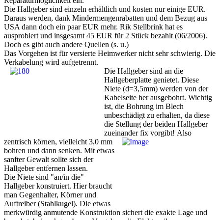
Reparaturmöglichkeit ein.
Die Hallgeber sind einzeln erhältlich und kosten nur einige EUR.
Daraus werden, dank Mindermengenrabatten und dem Bezug aus
USA dann doch ein paar EUR mehr. Rik Stellbrink hat es
ausprobiert und insgesamt 45 EUR für 2 Stück bezahlt (06/2006).
Doch es gibt auch andere Quellen (s. u.)
Das Vorgehen ist für versierte Heimwerker nicht sehr schwierig. Die
Verkabelung wird aufgetrennt.
Die Hallgeber sind an die
Hallgeberplatte genietet. Diese
Niete (d=3,5mm) werden von der
Kabelseite her ausgebohrt. Wichtig
ist, die Bohrung im Blech
unbeschädigt zu erhalten, da diese
die Stellung der beiden Hallgeber
zueinander fix vorgibt!
Also
zentrisch körnen, vielleicht 3,0 mm
bohren und dann senken. Mit etwas
sanfter Gewalt sollte sich der
Hallgeber entfernen lassen.
Die Niete sind "an/in die"
Hallgeber konstruiert. Hier braucht
man Gegenhalter, Körner und
Auftreiber (Stahlkugel). Die etwas
merkwürdig anmutende Konstruktion sichert die exakte Lage und