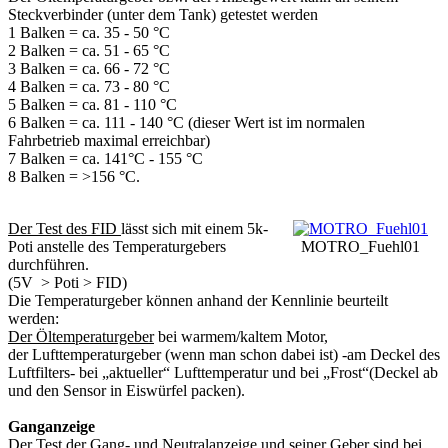
Steckverbinder (unter dem Tank) getestet werden
1 Balken = ca. 35 - 50 °C
2 Balken = ca. 51 - 65 °C
3 Balken = ca. 66 - 72 °C
4 Balken = ca. 73 - 80 °C
5 Balken = ca. 81 - 110 °C
6 Balken = ca. 111 - 140 °C (dieser Wert ist im normalen
Fahrbetrieb maximal erreichbar)
7 Balken = ca. 141°C - 155 °C
8 Balken = >156 °C.
Der Test des FID
lässt sich mit einem 5k-
Poti anstelle des Temperaturgebers
MOTRO_Fuehl01
durchführen.
(5V > Poti > FID)
Die Temperaturgeber können anhand der Kennlinie beurteilt
werden:
Der Öltemperaturgeber
bei warmem/kaltem Motor,
der Lufttemperaturgeber (wenn man schon dabei ist) -am Deckel des
Luftfilters- bei „aktueller“ Lufttemperatur und bei „Frost“(Deckel ab
und den Sensor in Eiswürfel packen).
Ganganzeige
Der Test der Gang- und Neutralanzeige und seiner Geber sind bei