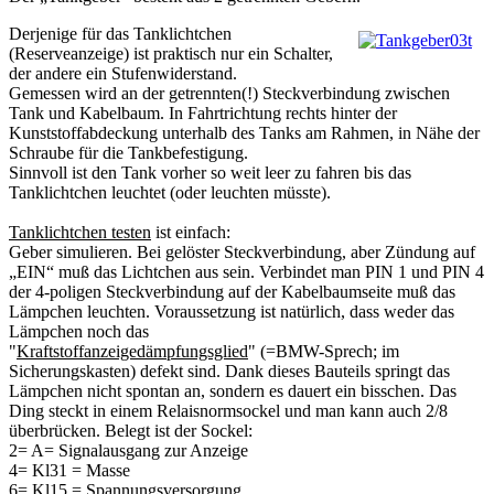
Derjenige für das Tanklichtchen
(Reserveanzeige) ist praktisch nur ein Schalter,
der andere ein Stufenwiderstand.
Gemessen wird an der getrennten(!) Steckverbindung zwischen
Tank und Kabelbaum. In Fahrtrichtung rechts hinter der
Kunststoffabdeckung unterhalb des Tanks am Rahmen, in Nähe der
Schraube für die Tankbefestigung.
Sinnvoll ist den Tank vorher so weit leer zu fahren bis das
Tanklichtchen leuchtet (oder leuchten müsste).
Tanklichtchen testen
ist einfach:
Geber simulieren. Bei gelöster Steckverbindung, aber Zündung auf
„EIN“ muß das Lichtchen aus sein. Verbindet man PIN 1 und PIN 4
der 4-poligen Steckverbindung auf der Kabelbaumseite muß das
Lämpchen leuchten. Voraussetzung ist natürlich, dass weder das
Lämpchen noch das
"
Kraftstoffanzeigedämpfungsglied
" (=BMW-Sprech; im
Sicherungskasten) defekt sind. Dank dieses Bauteils springt das
Lämpchen nicht spontan an, sondern es dauert ein bisschen. Das
Ding steckt in einem Relaisnormsockel und man kann auch 2/8
überbrücken. Belegt ist der Sockel:
2= A= Signalausgang zur Anzeige
4= Kl31 = Masse
6= Kl15 = Spannungsversorgung