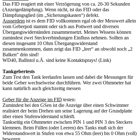
Das FID reagiert mit einer Verzögerung von ca. 20-30 Sekunden
(Anzeigedämpfung). Wenn nicht, ist das FID oder das
Dämpfungsglied (im „Sicherungskasten“) defekt.
Ausserdem
ist es dem FID vollkommen egal ob der Messwert allein
vom Geberpoti stammt oder sich aus Potiwert und diversen
Übergangswiderständen zusammensetzt. Meines Wissens können
zumindest zwei Steckverbindungen Einfluss nehmen. Sollten an
diesen insgesamt 10 Ohm Übergangswiderstand
zusammenkommen, dann zeigt das FID „leer“ an obwohl noch „2
Balken“ drin sind!
WD40, Ballistol u.Ä. sind keine Kontaktsprays! (Link)
Tankgebertests
Zum Test den Tank leerlaufen lassen und dabei die Messungen für
beide Geber wechselweise durchführen. Wer zwei Ohmmeter hat
kann natürlich auch gleichzeitig messen
Geber für die Anzeige im FID
testen:
Zumindest bei den GSen ist die Anzeige über einen Schwimmer
realisiert der beim Drehen um seine Lagerung auf der Grundplatte
über einen Stufenwiderstand schleift.
Tankseitig ein Ohmmeter zwischen PIN 1 und PIN 3 des Steckers
klemmen. Beim Füllen (oder Leeren) des Tanks muß sich der
Widerstandswert in Stufen von etwa 55 Ohm (leer) bis 0 Ohm (voll)
bewegen.