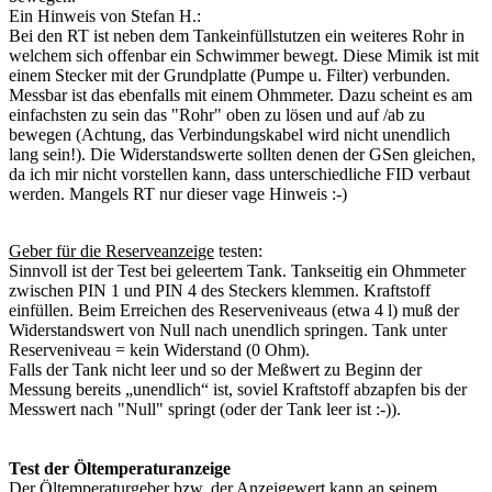
Ein Hinweis von Stefan H.:
Bei den RT ist neben dem Tankeinfüllstutzen ein weiteres Rohr in
welchem sich offenbar ein Schwimmer bewegt. Diese Mimik ist mit
einem Stecker mit der Grundplatte (Pumpe u. Filter) verbunden.
Messbar ist das ebenfalls mit einem Ohmmeter. Dazu scheint es am
einfachsten zu sein das "Rohr" oben zu lösen und auf /ab zu
bewegen (Achtung, das Verbindungskabel wird nicht unendlich
lang sein!). Die Widerstandswerte sollten denen der GSen gleichen,
da ich mir nicht vorstellen kann, dass unterschiedliche FID verbaut
werden. Mangels RT nur dieser vage Hinweis :-)
Geber für die Reserveanzeige
testen:
Sinnvoll ist der Test bei geleertem Tank. Tankseitig ein Ohmmeter
zwischen PIN 1 und PIN 4 des Steckers klemmen. Kraftstoff
einfüllen. Beim Erreichen des Reserveniveaus (etwa 4 l) muß der
Widerstandswert von Null nach unendlich springen. Tank unter
Reserveniveau = kein Widerstand (0 Ohm).
Falls der Tank nicht leer und so der Meßwert zu Beginn der
Messung bereits „unendlich“ ist, soviel Kraftstoff abzapfen bis der
Messwert nach "Null" springt (oder der Tank leer ist :-)).
Test der Öltemperaturanzeige
Der Öltemperaturgeber bzw. der Anzeigewert kann an seinem