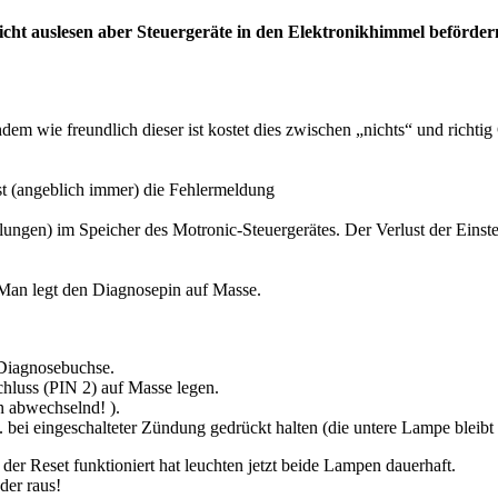
icht auslesen aber Steuergeräte in den Elektronikhimmel beförder
m wie freundlich dieser ist kostet dies zwischen „nichts“ und richtig
st (angeblich immer) die Fehlermeldung
llungen) im Speicher des Motronic-Steuergerätes. Der Verlust der Einst
 Man legt den Diagnosepin auf Masse.
 Diagnosebuchse.
hluss (PIN 2) auf Masse legen.
 abwechselnd! ).
bei eingeschalteter
Zündung gedrückt halten (die untere Lampe bleibt a
n der Reset funktioniert hat leuchten jetzt beide Lampen dauerhaft.
er raus!