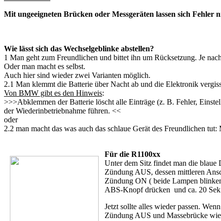
Mit ungeeigneten Brücken oder Messgeräten lassen sich Fehler n
Wie lässt sich das Wechselgeblinke abstellen?
1 Man geht zum Freundlichen und bittet ihn um Rücksetzung. Je nachde
Oder man macht es selbst.
Auch hier sind wieder zwei Varianten möglich.
2.1 Man klemmt die Batterie über Nacht ab und die Elektronik vergis
Von BMW gibt es den Hinweis
:
>>>Abklemmen der Batterie löscht alle Einträge (z. B. Fehler, Einste
der Wiederinbetriebnahme führen. <<
oder
2.2 man macht das was auch das schlaue Gerät des Freundlichen tut:
Für die R1100xx
Unter dem Sitz findet man die blaue
Zündung AUS, dessen mittleren Ansc
Zündung ON ( beide Lampen blinken
ABS-Knopf drücken und ca. 20 Sek. 
Jetzt sollte alles wieder passen. Wen
Zündung AUS und Massebrücke wied