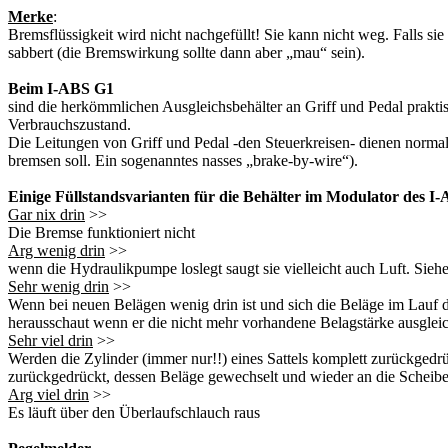
Merke
:
Bremsflüssigkeit wird nicht nachgefüllt! Sie kann nicht weg. Falls s
sabbert (die Bremswirkung sollte dann aber „mau“ sein).
Beim I-ABS G1
sind die herkömmlichen Ausgleichsbehälter an Griff und Pedal praktisc
Verbrauchszustand.
Die Leitungen von Griff und Pedal -den Steuerkreisen- dienen normal
bremsen soll. Ein sogenanntes nasses „brake-by-wire“).
Einige Füllstandsvarianten für die Behälter im Modulator des I
Gar nix drin
>>
Die Bremse funktioniert nicht
Arg wenig drin
>>
wenn die Hydraulikpumpe loslegt saugt sie vielleicht auch Luft. Sie
Sehr wenig drin
>>
Wenn bei neuen Belägen wenig drin ist und sich die Beläge im Lauf 
herausschaut wenn er die nicht mehr vorhandene Belagstärke ausgleic
Sehr viel drin
>>
Werden die Zylinder (immer nur!!) eines Sattels komplett zurückgedr
zurückgedrückt, dessen Beläge gewechselt und wieder an die Scheibe
Arg viel drin
>>
Es läuft über den Überlaufschlauch raus