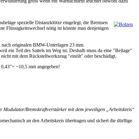
e Verwunderung gross wenn ein Warnlichtlein leuchtet obwohl dazu
msbeläge spezielle Distanzklötze eingelegt, die Bremsen
hne Flüssigkeitswechsel nötig ist könnte man denjenigen
rägt nach originalen BMW-Unterlagen 23 mm.
il ein Teil des Sattels im Weg ist. Deshalb muss da eine "Beilage"
 nicht mit dem Rückstellwerkzeug "einölt" oder beschädigt.
nd 0,43"= ~10,5 mm angegeben!
er Modulator/Bremskraftverstärker mit dem jeweiligen „Arbeitskreis“
romechanisch an den Arbeitskreis übertragen und sichert die dürftige