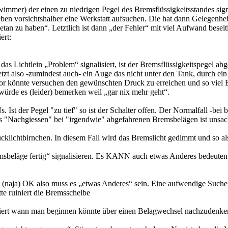
wimmer) der einen zu niedrigen Pegel des Bremsflüssigkeitsstandes sig
en vorsichtshalber eine Werkstatt aufsuchen. Die hat dann Gelegenheit
tan zu haben“. Letztlich ist dann „der Fehler“ mit viel Aufwand beseiti
ert:
 das Lichtlein „Problem“ signalisiert, ist der Bremsflüssigkeitspegel 
tzt also -zumindest auch- ein Auge das nicht unter den Tank, durch ein
or könnte versuchen den gewünschten Druck zu erreichen und so viel Bre
rde es (leider) bemerken weil „gar nix mehr geht“.
. Ist der Pegel "zu tief" so ist der Schalter offen. Der Normalfall -bei
 "Nachgiessen" bei "irgendwie" abgefahrenen Bremsbelägen ist unsa
ücklichtbirnchen. In diesem Fall wird das Bremslicht gedimmt und so al
beläge fertig“ signalisieren. Es KANN auch etwas Anderes bedeuten a
 (naja) OK also muss es „etwas Anderes“ sein. Eine aufwendige Suche s
te ruiniert die Bremsscheibe
alisiert wann man beginnen könnte über einen Belagwechsel nachzudenke