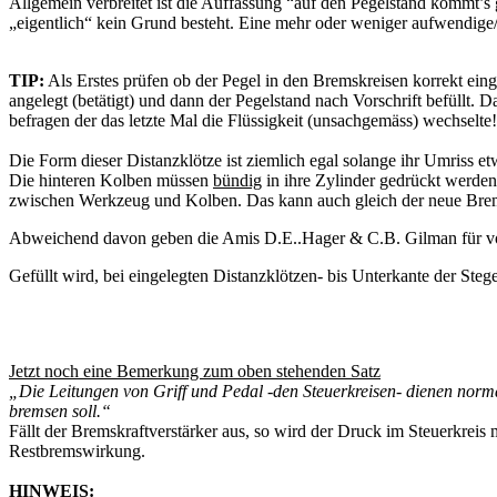
Allgemein verbreitet ist die Auffassung “auf den Pegelstand kommt’s
„eigentlich“ kein Grund besteht. Eine mehr oder weniger aufwendige/
TIP:
Als Erstes prüfen ob der Pegel in den Bremskreisen korrekt einge
angelegt (betätigt) und dann der Pegelstand nach Vorschrift befüllt.
befragen der das letzte Mal die Flüssigkeit (unsachgemäss) wechselte!
Die Form dieser Distanzklötze ist ziemlich egal solange ihr Umriss 
Die hinteren Kolben müssen
bündig
in ihre Zylinder gedrückt werden
zwischen Werkzeug und Kolben. Das kann auch gleich der neue Bremsbe
Abweichend davon geben die Amis D.E..Hager & C.B. Gilman für vo
Gefüllt wird, bei eingelegten Distanzklötzen- bis Unterkante der Stege
Jetzt noch eine Bemerkung zum oben stehenden Satz
„Die Leitungen von Griff und Pedal -den Steuerkreisen- dienen norma
bremsen soll.“
Fällt der Bremskraftverstärker aus, so wird der Druck im Steuerkreis 
Restbremswirkung.
HINWEIS: