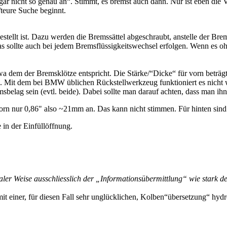
 gar nicht so genau an“. Stimmt, es bremst auch dann. Nur ist eben di
teure Suche beginnt.
stellt ist. Dazu werden die Bremssättel abgeschraubt, anstelle der Bre
 Das sollte auch bei jedem Bremsflüssigkeitswechsel erfolgen. Wenn es o
etwa dem der Bremsklötze entspricht. Die Stärke/“Dicke“ für vorn bet
. Mit dem bei BMW üblichen Rückstellwerkzeug funktioniert es nicht we
lag sein (evtl. beide). Dabei sollte man darauf achten, dass man ihn
rn nur 0,86" also ~21mm an. Das kann nicht stimmen. Für hinten si
 in der Einfüllöffnung.
ler Weise ausschliesslich der „Informationsübermittlung“ wie stark d
mit einer, für diesen Fall sehr unglücklichen, Kolben“übersetzung“ hyd