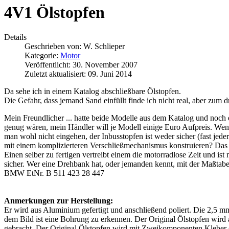
4V1 Ölstopfen
Details
Geschrieben von:
W. Schlieper
Kategorie:
Motor
Veröffentlicht: 30. November 2007
Zuletzt aktualisiert: 09. Juni 2014
Da sehe ich in einem Katalog abschließbare Ölstopfen.
Die Gefahr, dass jemand Sand einfüllt finde ich nicht real, aber zum d
Mein Freundlicher ... hatte beide Modelle aus dem Katalog und noch 
genug wären, mein Händler will je Modell einige Euro Aufpreis. Wenn
man wohl nicht eingehen, der Inbusstopfen ist weder sicher (fast je
mit einem komplizierteren Verschließmechanismus konstruieren? Das
Einen selber zu fertigen vertreibt einem die motorradlose Zeit und ist
sicher. Wer eine Drehbank hat, oder jemanden kennt, mit der Maßtabell
BMW EtNr. B 511 423 28 447
Anmerkungen zur Herstellung:
Er wird aus Aluminium gefertigt und anschließend poliert. Die 2,5 m
dem Bild ist eine Bohrung zu erkennen. Der Original Ölstopfen wi
gebracht. Der Original Ölstopfen wird mit Zweikomponenten Kleber (i