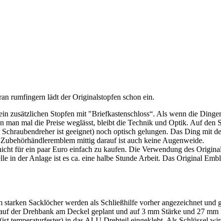
ran rumfingern lädt der Originalstopfen schon ein.
ein zusätzlichen Stopfen mit "Briefkastenschloss“. Als wenn die Dinge
 man mal die Preise weglässt, bleibt die Technik und Optik. Auf den 
der Schraubendreher ist geeignet) noch optisch gelungen. Das Ding mit
 Zubehörhändleremblem mittig darauf ist auch keine Augenweide.
 nicht für ein paar Euro einfach zu kaufen. Die Verwendung des Original
e in der Anlage ist es ca. eine halbe Stunde Arbeit. Das Original Emble
m starken Sacklöcher werden als Schließhilfe vorher angezeichnet und 
rd auf der Drehbank am Deckel geplant und auf 3 mm Stärke und 27 m
st temperaturfester) in das ALU Drehteil eingeklebt. Als Schlüssel wi