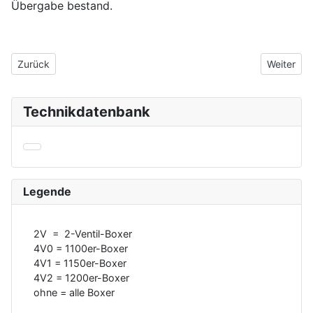
Übergabe bestand.
Vorheriger Beitrag: Schweissen Verfahren
Nächster 
Zurück
Weiter
Technikdatenbank
Legende
2V = 2-Ventil-Boxer
4V0 = 1100er-Boxer
4V1 = 1150er-Boxer
4V2 = 1200er-Boxer
ohne = alle Boxer