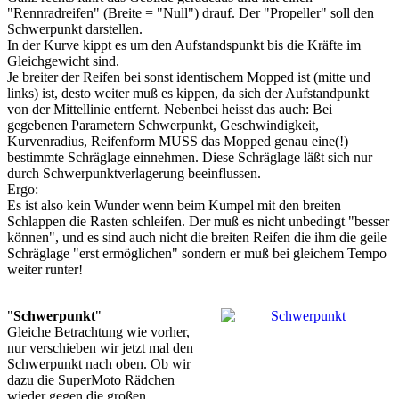
"Rennradreifen" (Breite = "Null") drauf. Der "Propeller" soll den
Schwerpunkt darstellen.
In der Kurve kippt es um den Aufstandspunkt bis die Kräfte im
Gleichgewicht sind.
Je breiter der Reifen bei sonst identischem Mopped ist (mitte und
links) ist, desto weiter muß es kippen, da sich der Aufstandpunkt
von der Mittellinie entfernt. Nebenbei heisst das auch: Bei
gegebenen Parametern Schwerpunkt, Geschwindigkeit,
Kurvenradius, Reifenform MUSS das Mopped genau eine(!)
bestimmte Schräglage einnehmen. Diese Schräglage läßt sich nur
durch Schwerpunktverlagerung beeinflussen.
Ergo:
Es ist also kein Wunder wenn beim Kumpel mit den breiten
Schlappen die Rasten schleifen. Der muß es nicht unbedingt "besser
können", und es sind auch nicht die breiten Reifen die ihm die geile
Schräglage "erst ermöglichen" sondern er muß bei gleichem Tempo
weiter runter!
"
Schwerpunkt
"
Gleiche Betrachtung wie vorher,
nur verschieben wir jetzt mal den
Schwerpunkt nach oben. Ob wir
dazu die SuperMoto Rädchen
wieder gegen die großen