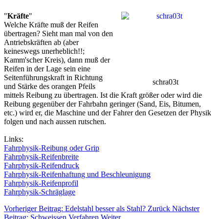
"
Kräfte
"
Welche Kräfte muß der Reifen
übertragen? Sieht man mal von den
Antriebskräften ab (aber
keineswegs unerheblich!!;
Kamm'scher Kreis), dann muß der
Reifen in der Lage sein eine
Seitenführungskraft in Richtung
schra03t
und Stärke des orangen Pfeils
mittels Reibung zu übertragen. Ist die Kraft größer oder wird die
Reibung gegenüber der Fahrbahn geringer (Sand, Eis, Bitumen,
etc.) wird er, die Maschine und der Fahrer den Gesetzen der Physik
folgen und nach aussen rutschen.
Links:
Fahrphysik-Reibung oder Grip
Fahrphysik-Reifenbreite
Fahrphysik-Reifendruck
Fahrphysik-Reifenhaftung und Beschleunigung
Fahrphysik-Reifenprofil
Fahrphysik-Schräglage
Vorheriger Beitrag: Edelstahl besser als Stahl?
Zurück
Nächster
Beitrag: Schweissen Verfahren
Weiter