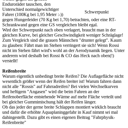
Enduroräder tauschen, den
Unterschied normalgewichtiger
Schwerpunkt
Fahrer (100Kg bei 1,95 Meter :-))
gegen Hungerleider (70 Kg bei 1,70) betrachten, oder eine RT-
Schrankwand gegen eine GS vergleichen bleibt egal.
Wird der Schwerpunkt nach oben verlagert, braucht man in der
gleichen Kurve, bei gleicher Geschwindigkeit weniger Schräglage!
Zum Vergleich sind die grauen Männchen "drunter gelegt". Kaum
zu glauben: Fährt man im Stehen verringert sie sich! Wenn Rossi
nicht im Stehen fährt wird's wohl an der Aerodynamik liegen. Unter
anderem wird deshalb bei Rossi & CO das Heck nach oben(!)
verstellt!
Reifenbreite
Warum eigentlich unbedingt breite Reifen? Die Auflagefläche nicht
wesentlich größer wenn der Reifen breiter ist! Warum fahren dann
nicht alle "Rossis" auf Fahrradreifen? Bei vielen Wechselkurven
und heftigem "Angasen" wird die beim Fahren an der
Reifenoberfläche entstehende Wärme auf mehr Fläche verteilt und
bei gleicher Gummimischung hält der Reifen länger.
Ob das jeder der gerne breite Schlappen montiert wirklich braucht
und dafür die erhöhte Aquaplaninggefahr in Kauf nimmt sei mal
dahingestellt. Dazu gibt es einen eigenen Beitrag "Fahrphysik-
Reifenbreite"