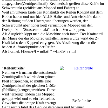
ausgeglichen(Zentripetalkraft). Rechnerisch greifen diese Kräfte im
Schwerpunkt (gebildet aus Mopped und Fahrer) an.
Weil am unteren Ende des Konstrukts die Reifen Kontakt mit dem
Boden haben und nur hier ALLE Halte- und Antriebskräfte dank
der Reibung auf den Untergrund übertragen werden, der
Schwerpunkt aber höher liegt versucht das Mopped um den
Drehpunkt = "Strassenkontakt" nach außen zu kippen.
Als Ausgleich kippt man die Maschine nach innen. Der Kraftanteil
der Masse der das Motorrad umfallen lassen würde wirkt der Z-
Kraft (also dem Kippen) entgegen. Als Abstützung dienen die
beiden Aufstandspunkte der Reifen.
Als Formel: F[kgm/s²] = m[kg] * v²[m²/s²] / r[m]
"
Reifenbreite
"
Nehmen wir mal an die entstehende
Zentrifugalkraft würde dem grünen
Pfeil entsprechen, so müßte eine
Zentripetalkraft der gleichen Größe
(Pfeillänge) entgegenwirken. Diese
wird "erzeugt" indem das Mopped
gekippt wird und so ein Teil seines
Reifenbreite
Gewichtes die orange Kraft erzeugt.
Ganz rechts fährt das Gebilde geradeaus und hat einen